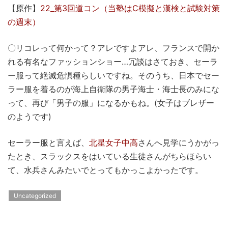
【原作】
22_第3回道コン（当塾はC模擬と漢検と試験対策
の週末）
〇リコレって何かって？アレですよアレ、フランスで開か
れる有名なファッションショー…冗談はさておき、セーラ
ー服って絶滅危惧種らしいですね。そのうち、日本でセー
ラー服を着るのが海上自衛隊の男子海士・海士長のみにな
って、再び「男子の服」になるかもね。(女子はブレザー
のようです)
セーラー服と言えば、
北星女子中高
さんへ見学にうかがっ
たとき、スラックスをはいている生徒さんがちらほらい
て、水兵さんみたいでとってもかっこよかったです。
Uncategorized